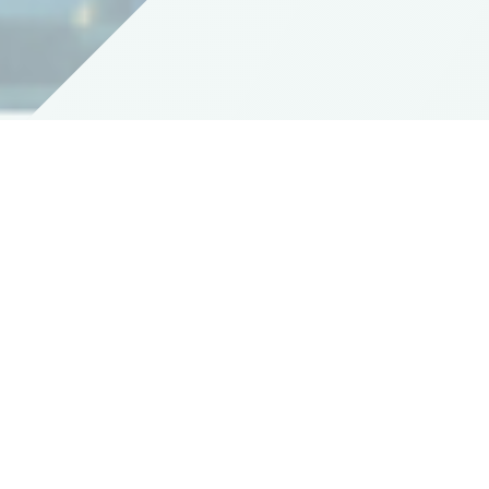
WHO WE ARE
競争ではなく共創する
社会を目指して
株式会社PHIは次世代技術ブロックチェーンを活
用し、ポストインターネット時代の自立分散型の
組織モデルを広く世の中に、浸透させていくこと
をミッションにしています。